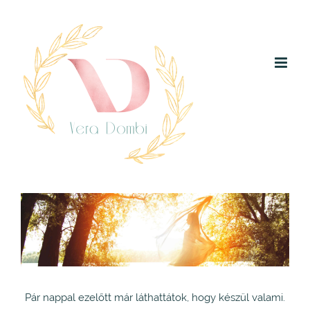
Kihagyás
View
Larger
Image
Pár nappal ezelőtt már láthattátok, hogy készül valami.