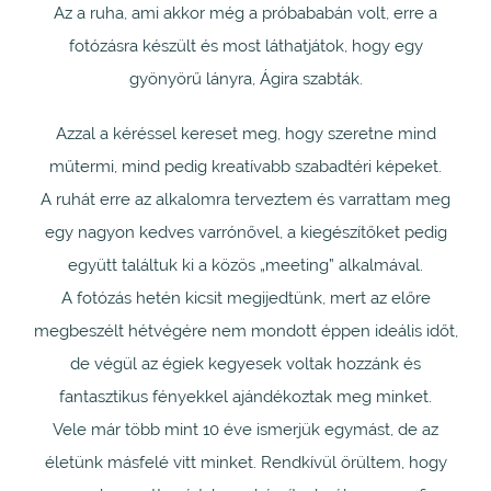
Az a ruha, ami akkor még a próbababán volt, erre a
fotózásra készült és most láthatjátok, hogy egy
gyönyörű lányra, Ágira szabták.
Azzal a kéréssel kereset meg, hogy szeretne mind
műtermi, mind pedig kreatívabb szabadtéri képeket.
A ruhát erre az alkalomra terveztem és varrattam meg
egy nagyon kedves varrónővel, a kiegészítőket pedig
együtt találtuk ki a közös „meeting” alkalmával.
A fotózás hetén kicsit megijedtünk, mert az előre
megbeszélt hétvégére nem mondott éppen ideális időt,
de végül az égiek kegyesek voltak hozzánk és
fantasztikus fényekkel ajándékoztak meg minket.
Vele már több mint 10 éve ismerjük egymást, de az
életünk másfelé vitt minket. Rendkívül örültem, hogy