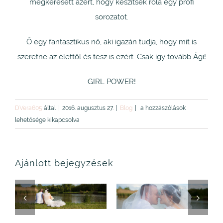
megkeresett azért, hogy készítsek róla egy profi
sorozatot.
Ő egy fantasztikus nő, aki igazán tudja, hogy mit is
szeretne az élettől és tesz is ezért. Csak így tovább Ági!
GIRL POWER!
Ági
DVera605
által
|
2016. augusztus 27.
|
Blog
|
a hozzászólások
bejegyzéshez
lehetősége kikapcsolva
Ajánlott bejegyzések