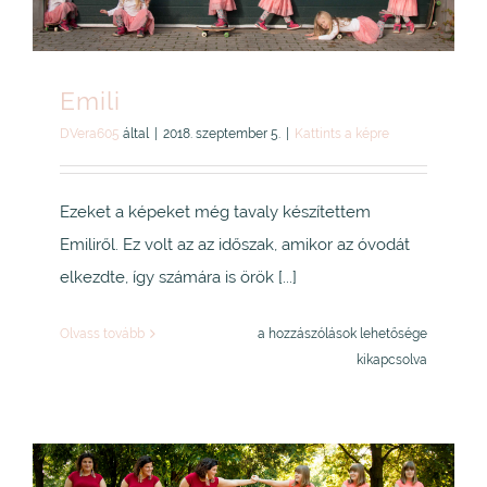
Emili
DVera605
által
|
2018. szeptember 5.
|
Kattints a képre
Ezeket a képeket még tavaly készítettem
Emiliről. Ez volt az az időszak, amikor az óvodát
elkezdte, így számára is örök [...]
Emili
Olvass tovább
a hozzászólások lehetősége
bejegyzéshez
kikapcsolva