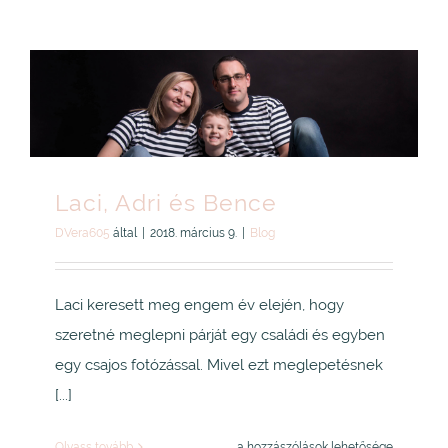
Iza
bejegyzéshez
Laci, Adri és Bence
DVera605
által
|
2018. március 9.
|
Blog
Laci keresett meg engem év elején, hogy
szeretné meglepni párját egy családi és egyben
egy csajos fotózással. Mivel ezt meglepetésnek
[...]
Laci,
Olvass tovább
a hozzászólások lehetősége