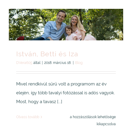
bejegyzéshez
István, Betti és Iza
DVera605
által
|
2018. március 18.
|
Blog
Mivel rendkívül sűrű volt a programom az év
elején, így több tavalyi fotózással is adós vagyok.
Most, hogy a tavasz [...]
István,
Olvass tovább
a hozzászólások lehetősége
Betti
kikapcsolva
és