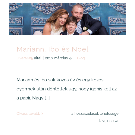
Mariann, Ibo és Noel
DVera605
által
|
2018. március 25.
|
Blog
Mariann és Ibo sok közös év és egy közös
gyermek után döntöttek úgy, hogy igenis kell az
a papír. Nagy [...]
Mariann,
Olvass tovább
a hozzászólások lehetősége
Ibo
kikapcsolva
és
Noel