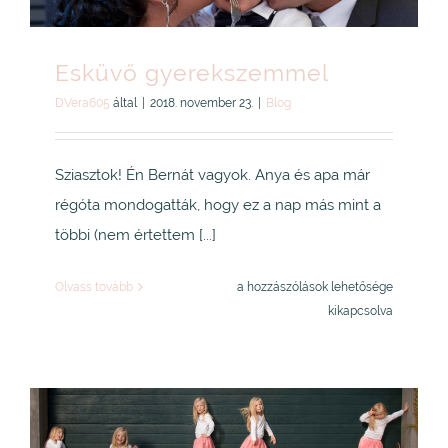
Esküvő gyerekszemmel
DVera605
által
|
2018. november 23.
|
Blog
Sziasztok! Én Bernát vagyok. Anya és apa már
régóta mondogatták, hogy ez a nap más mint a
többi (nem értettem [...]
Esküvő
Olvass tovább
a hozzászólások lehetősége
gyerekszemmel
kikapcsolva
bejegyzéshez