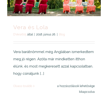
Vera és Lola
DVera605
által
|
2018. június 26.
|
Blog
Vera barátnőmmel még Angliában ismerkedtem
meg jó régen. Azóta már mindketten itthon
élünk, és most megkeresett azzal kapcsolatban,
hogy csináljunk [...]
Vera
Olvass tovább
a hozzászólások lehetősége
és
kikapcsolva
Lola
bejegyzéshez