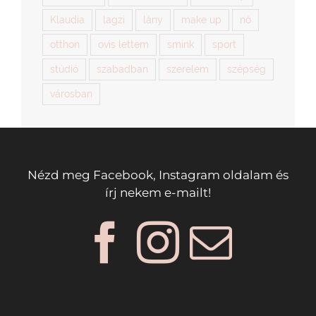
Klaudia
lagzi
lány
make up
nő
otthon
ovis lettem
smink
sport
stúdió
szabadban
szerelem
szépség
városban
Nézd meg Facebook, Instagram oldalam és
írj nekem e-mailt!