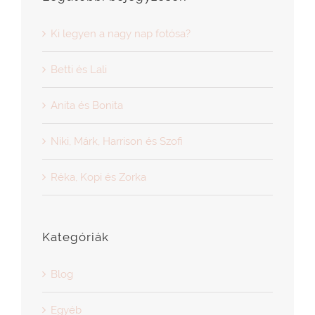
Ki legyen a nagy nap fotósa?
Betti és Lali
Anita és Bonita
Niki, Márk, Harrison és Szofi
Réka, Kopi és Zorka
Kategóriák
Blog
Egyéb