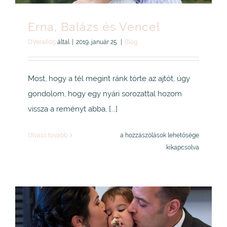
Erna, Balázs és Vencel
DVera605
által
|
2019. január 25.
|
Blog
Most, hogy a tél megint ránk törte az ajtót, úgy
gondolom, hogy egy nyári sorozattal hozom
vissza a reményt abba, [...]
Erna,
Olvass tovább
a hozzászólások lehetősége
Balázs
kikapcsolva
és
Vencel
bejegyzéshez