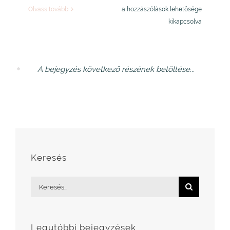
Orsi,
Olvass tovább
a hozzászólások lehetősége
Zsófi
kikapcsolva
és
Berti
bejegyzéshez
A bejegyzés következő részének betöltése...
Keresés
Keresés...
Legutóbbi bejegyzések