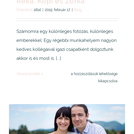
Réka, Kopi és Zorka
DVera605
által
|
2019. február 17.
|
Blog
Számomra egy különleges fotózás, különleges
emberekkel. Egy régebbi munkahelyem nagyon
kedves kollégáival igazi csapatként dolgoztunk
akkor is és most is. [...]
Réka,
Olvass tovább
a hozzászólások lehetősége
Kopi
kikapcsolva
és
Zorka
bejegyzéshez