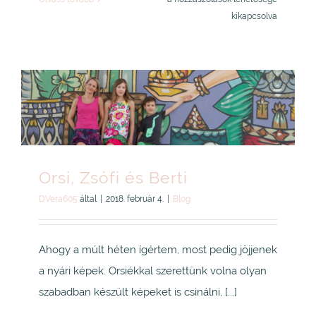
Adri
kikapcsolva
és
Bence
bejegyzéshez
Orsi, Zsófi és Berti
DVera605
által
|
2018. február 4.
|
Blog
Ahogy a múlt héten ígértem, most pedig jöjjenek
a nyári képek. Orsiékkal szerettünk volna olyan
szabadban készült képeket is csinálni, [...]