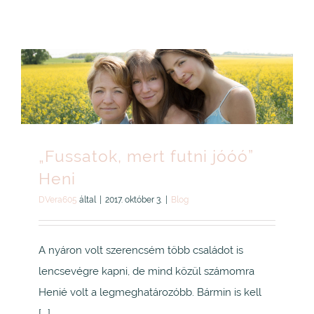
„Fussatok, mert futni jóóó”
Heni
DVera605
által
|
2017. október 3.
|
Blog
A nyáron volt szerencsém több családot is
lencsevégre kapni, de mind közül számomra
Henié volt a legmeghatározóbb. Bármin is kell
[...]