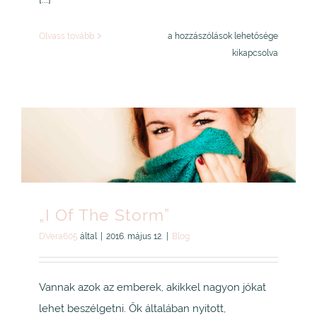
„Fussatok,
Olvass tovább
a hozzászólások lehetősége
mert
kikapcsolva
futni
jóóó”
Heni
bejegyzéshez
„I Of The Storm”
DVera605
által
|
2016. május 12.
|
Blog
Vannak azok az emberek, akikkel nagyon jókat
lehet beszélgetni. Ők általában nyitott,