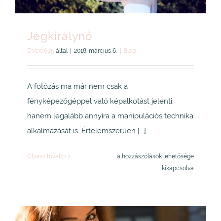
Jégkirálynő
DVera605
által
|
2018. március 6.
|
Blog
A fotózás ma már nem csak a
fényképezőgéppel való képalkotást jelenti,
hanem legalább annyira a manipulációs technika
alkalmazását is. Értelemszerűen [...]
Jégkirálynő
Olvass tovább
a hozzászólások lehetősége
bejegyzéshez
kikapcsolva