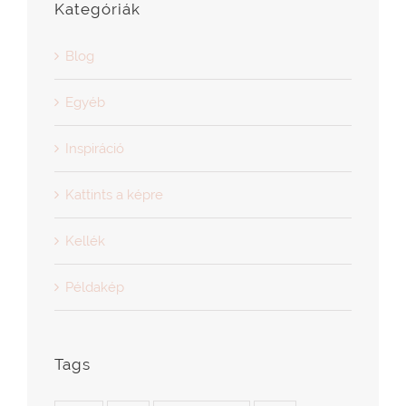
Blog
Egyéb
Inspiráció
Kattints a képre
Kellék
Példakép
Tags
anya
apa
becsöngetek
cikk
család
együtt
esküvő
feleség