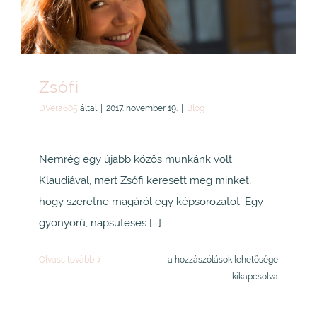
Zsófi
DVera605
által
|
2017. november 19.
|
Blog
Nemrég egy újabb közös munkánk volt
Klaudiával, mert Zsófi keresett meg minket,
hogy szeretne magáról egy képsorozatot. Egy
gyönyörű, napsütéses [...]
Zsófi
Olvass tovább
a hozzászólások lehetősége
bejegyzéshez
kikapcsolva