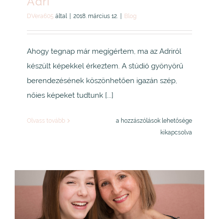
Adri
DVera605
által
|
2018. március 12.
|
Blog
Ahogy tegnap már megígértem, ma az Adriról
készült képekkel érkeztem. A stúdió gyönyörű
berendezésének köszönhetően igazán szép,
nőies képeket tudtunk [...]
Adri
Olvass tovább
a hozzászólások lehetősége
bejegyzéshez
kikapcsolva