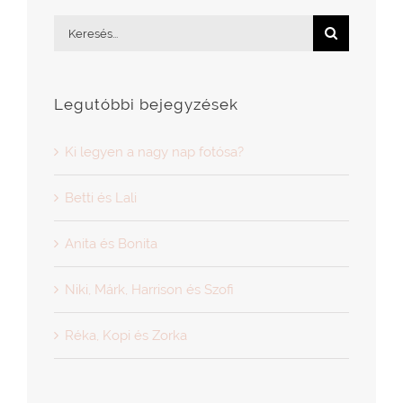
Legutóbbi bejegyzések
Ki legyen a nagy nap fotósa?
Betti és Lali
Anita és Bonita
Niki, Márk, Harrison és Szofi
Réka, Kopi és Zorka
Kategóriák