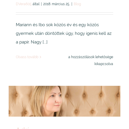
DVera605
által
|
2018. március 25.
|
Blog
Mariann és Ibo sok közös év és egy közös
gyermek után döntöttek úgy, hogy igenis kell az
a papír. Nagy [...]
Mariann,
Olvass tovább
a hozzászólások lehetősége
Ibo
kikapcsolva
és
Noel
bejegyzéshez