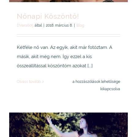
Nőnapi Köszöntő!
DVera605
által
|
2018. március 8.
|
Blog
Kétféle nő van. Az egyik, akit már fotóztam. A
másik, akit még nem. Így ezzel a kis
összeállítással köszöntöm azokat [...]
Nőnapi
Olvass tovább
a hozzászólások lehetősége
Köszöntő!
kikapcsolva
bejegyzéshez