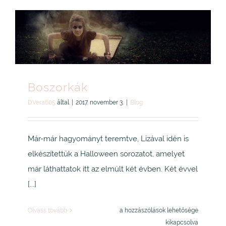
Boszorkák
DVera605
által
|
2017. november 3.
|
Blog
Már-már hagyományt teremtve, Lizával idén is
elkészítettük a Halloween sorozatot, amelyet
már láthattatok itt az elmúlt két évben. Két évvel
[...]
Boszorkák
Olvass tovább
a hozzászólások lehetősége
bejegyzéshez
kikapcsolva