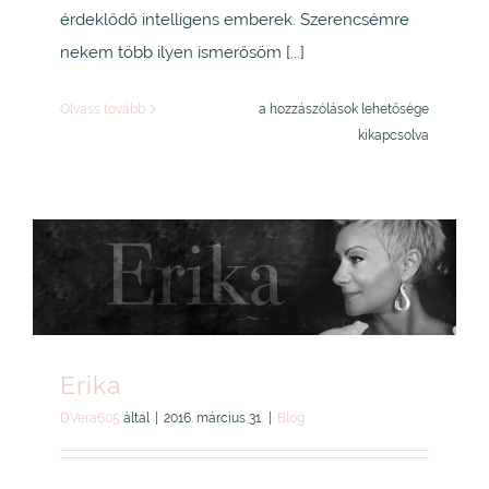
érdeklődő intelligens emberek. Szerencsémre
nekem több ilyen ismerősöm [...]
„I
Olvass tovább
a hozzászólások lehetősége
Of
kikapcsolva
The
Storm”
bejegyzéshez
Erika
DVera605
által
|
2016. március 31.
|
Blog