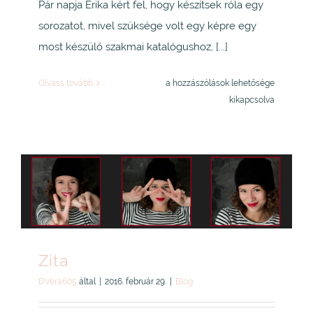
Pár napja Erika kért fel, hogy készítsek róla egy
sorozatot, mivel szüksége volt egy képre egy
most készülő szakmai katalógushoz, [...]
Erika
Olvass tovább
a hozzászólások lehetősége
bejegyzéshez
kikapcsolva
Zita
DVera605
által
|
2016. február 29.
|
Blog