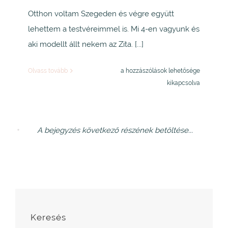
Otthon voltam Szegeden és végre együtt
lehettem a testvéreimmel is. Mi 4-en vagyunk és
aki modellt állt nekem az Zita. [...]
Zita
Olvass tovább
a hozzászólások lehetősége
bejegyzéshez
kikapcsolva
Keresés
Keresés...