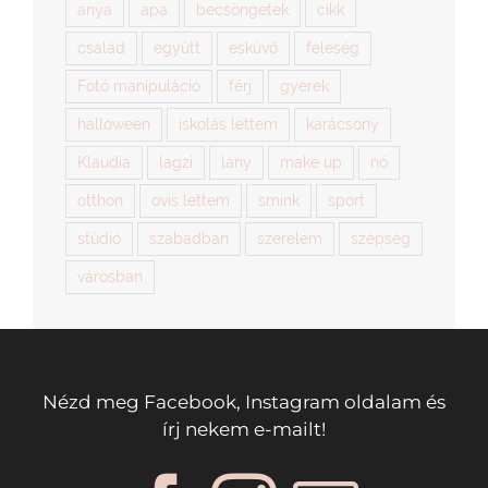
Fotó manipuláció
férj
gyerek
halloween
iskolás lettem
karácsony
Klaudia
lagzi
lány
make up
nő
otthon
ovis lettem
smink
sport
stúdió
szabadban
szerelem
szépség
városban
Nézd meg Facebook, Instagram oldalam és
írj nekem e-mailt!